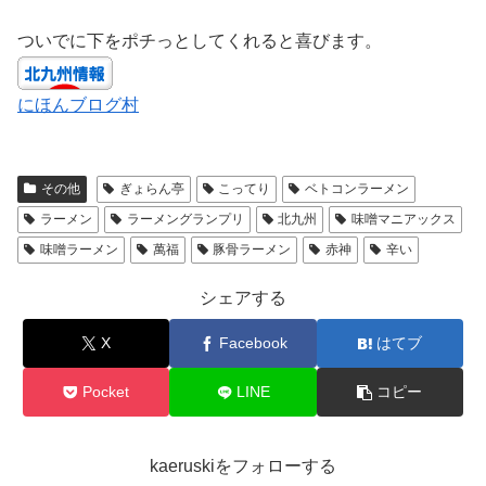
ついでに下をポチっとしてくれると喜びます。
にほんブログ村
その他
ぎょらん亭
こってり
ベトコンラーメン
ラーメン
ラーメングランプリ
北九州
味噌マニアックス
味噌ラーメン
萬福
豚骨ラーメン
赤神
辛い
シェアする
X
Facebook
はてブ
Pocket
LINE
コピー
kaeruskiをフォローする