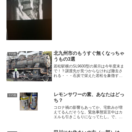
北九州市のもうすぐ無くなっちゃ
その他
うもの3選
若松駅横のSL9600型の展示は今年度末ま
で！？譲渡先が見つからなければ撤去さ
れる・・・石炭で栄えた若松を象徴する
SLがJR若松駅横に展示されている。老朽
化が進んだ為、安全面も考慮し譲渡先を
探しており、譲渡先が見つからなければ
レモンサワーの素、あなたはどっ
今年度で撤去と...
その他
ち？
コロナ禍の影響もあってか、宅飲みが増
えてるんだそうな。緊急事態宣言中はカ
エルも引きこもりになってたし。で、こ
れまで缶のカクテルばかり飲んでたけ
ど、飲む量や濃さをコントロールできる
ということで、半年前からレモンサワー