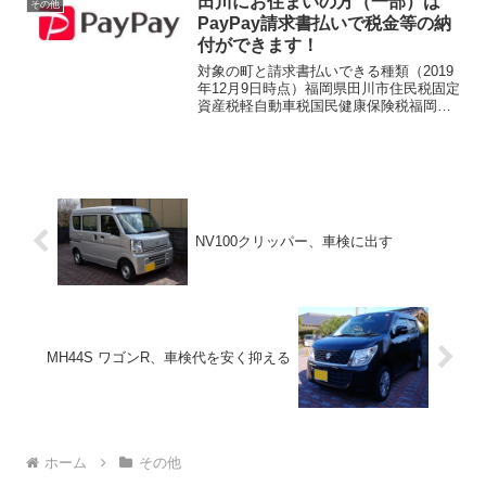
田川にお住まいの方（一部）は
その他
の素に切り替えた。今からレ...
PayPay請求書払いで税金等の納
付ができます！
対象の町と請求書払いできる種類（2019
年12月9日時点）福岡県田川市住民税固定
資産税軽自動車税国民健康保険税福岡県
福智町町県民税固定資産税軽自動車税国
民健康保険税保育料公営住宅・駐車場使
用料給食費後期高齢医療保険PayPayで支
払うとPa...
NV100クリッパー、車検に出す
MH44S ワゴンR、車検代を安く抑える
ホーム
その他