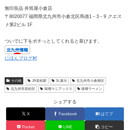
無印良品 井筒屋小倉店
〒8020077 福岡県北九州市小倉北区馬借1－3－9
クエス
ト
第2ビル 1F
ついでに下をポチっとしてくれると喜びます。
にほんブログ村
その他
JR若松駅
SL展示
北九州市小倉南区
北九州市若松区
味噌マニアックス
味噌ラーメン
シェアする
X
Facebook
はてブ
Pocket
LINE
コピー