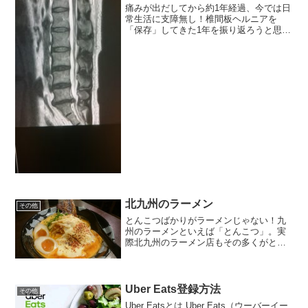
痛みが出だしてから約1年経過、今では日
常生活に支障無し！椎間板ヘルニアを
「保存」してきた1年を振り返ろうと思
う。始まりは去年3月去年の3月頃、腰か
ら右足にかけて痛みが出るようになっ
た。次第に痛みは痺れを伴うようにな
り、10メートル歩く毎に小...
北九州のラーメン
その他
とんこつばかりがラーメンじゃない！九
州のラーメンといえば「とんこつ」。実
際北九州のラーメン店もその多くがとん
こつラーメンの店だ。お酒の締めで食べ
るとんこつラーメンは美味さ抜群だ。た
だ「たまにはとんこつ以外のラーメンが
食べたいな」という時もあ...
Uber Eats登録方法
その他
Uber Eatsとは Uber Eats（ウーバーイー