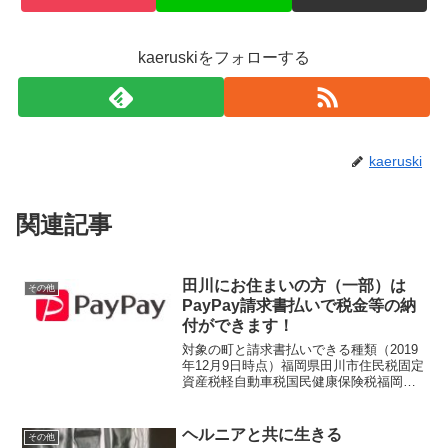
kaeruskiをフォローする
kaeruski
関連記事
田川にお住まいの方（一部）は
その他
PayPay請求書払いで税金等の納
付ができます！
対象の町と請求書払いできる種類（2019
年12月9日時点）福岡県田川市住民税固定
資産税軽自動車税国民健康保険税福岡県
福智町町県民税固定資産税軽自動車税国
民健康保険税保育料公営住宅・駐車場使
用料給食費後期高齢医療保険PayPayで支
ヘルニアと共に生きる
その他
払うとPa...