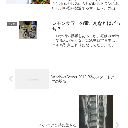
ツ）地元のお気に入りのレストランのお
いしい料理を配達するサービス。外出自
粛が続いているので外食は難しい、でも
美味しいものを食べたい時もある。そん
な時に嬉しい食事の配達サービス。スマ
レモンサワーの素、あなたはどっ
その他
ート...
ち？
コロナ禍の影響もあってか、宅飲みが増
えてるんだそうな。緊急事態宣言中はカ
エルも引きこもりになってたし。で、こ
れまで缶のカクテルばかり飲んでたけ
ど、飲む量や濃さをコントロールできる
ということで、半年前からレモンサワー
の素に切り替えた。今からレ...
WindowsServer 2012 R2のスタートアッ
プの場所
ヘルニアと共に生きる