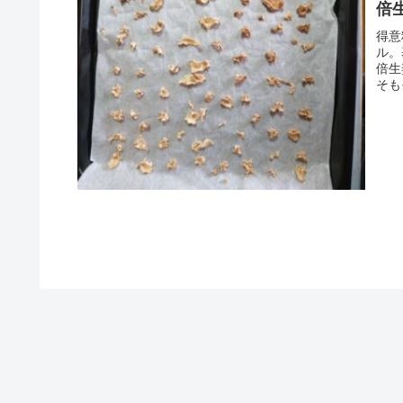
倍
得意
ル。
倍生
そも